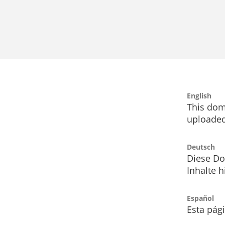
English
This dom
uploaded
Deutsch
Diese Do
Inhalte h
Español
Esta pág