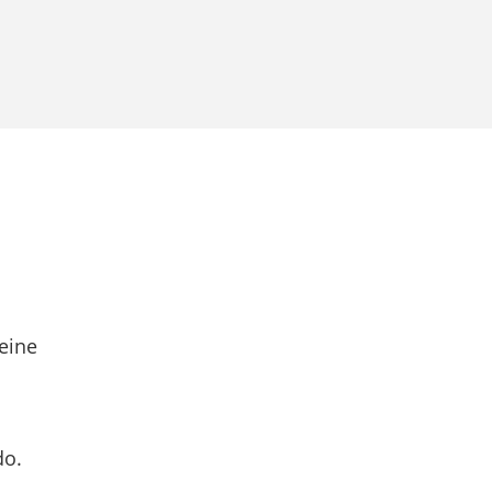
eine
do.